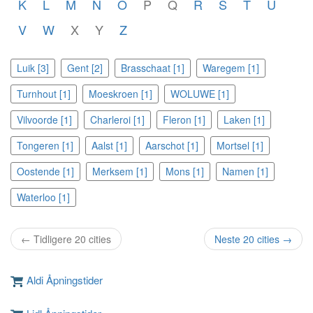
K
L
M
N
O
P
Q
R
S
T
U
V
W
X
Y
Z
Luik [3]
Gent [2]
Brasschaat [1]
Waregem [1]
Turnhout [1]
Moeskroen [1]
WOLUWE [1]
Vilvoorde [1]
Charleroi [1]
Fleron [1]
Laken [1]
Tongeren [1]
Aalst [1]
Aarschot [1]
Mortsel [1]
Oostende [1]
Merksem [1]
Mons [1]
Namen [1]
Waterloo [1]
← Tidligere 20 cities
Neste 20 cities →
Aldi Åpningstider