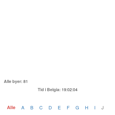
Alle byer:
81
Tid i Belgia:
19:02:04
Alle
A
B
C
D
E
F
G
H
I
J